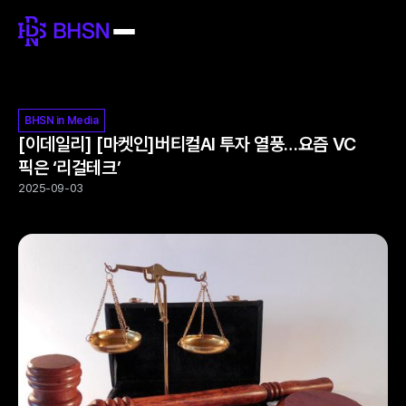
BHSN in Media
[이데일리] [마켓인]버티컬AI 투자 열풍…요즘 VC
픽은 ‘리걸테크’
2025-09-03